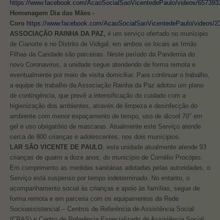
https://www.facebook.com/AcaoSocialSaoVicentedePaulo/videos/657393
Homenagem Dia das Mães -
Coro
https://www.facebook.com/AcaoSocialSaoVicentedePaulo/videos/
ASSOCIAÇÃO RAINHA DA PAZ,
é um serviço ofertado no munícipio
de Cianorte e no Distrito de Vidigal, em ambos os locais as Irmãs
Filhas da Caridade são parceiras. Neste período da Pandemia do
novo Coronavirus, a unidade segue atendendo de forma remota e
eventualmente por meio de visita domiciliar. Para continuar o trabalho,
a equipe de trabalho da Associação Rainha da Paz adotou um plano
de contingência, que prevê a intensificação do cuidado com a
higienização dos ambientes, através de limpeza e desinfecção do
ambiente com menor espaçamento de tempo, uso de álcool 70° em
gel e uso obrigatório de mascaras. Atualmente este Serviço atende
cerca de 800 crianças e adolescentes, nos dois munícipios.
LAR SÃO VICENTE DE PAULO
, esta unidade atualmente atende 93
crianças de quatro a doze anos, do município de Cornélio Procópio.
Em cumprimento as medidas sanitárias adotadas pelas autoridades, o
Serviço está suspenso por tempo indeterminado. No entanto, o
acompanhamento social às crianças e apoio às famílias, segue de
forma remota e em parceria com os equipamentos da Rede
Socioassistencial – Centros de Referência de Assistência Social
(CRAS) e Centro de Referência Especializado de Assistência Social