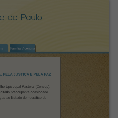
eis
Família Vicentina
 PELA JUSTIÇA E PELA PAZ
lho Episcopal Pastoral (Consep),
anitário preocupante ocasionado
aças ao Estado democrático de