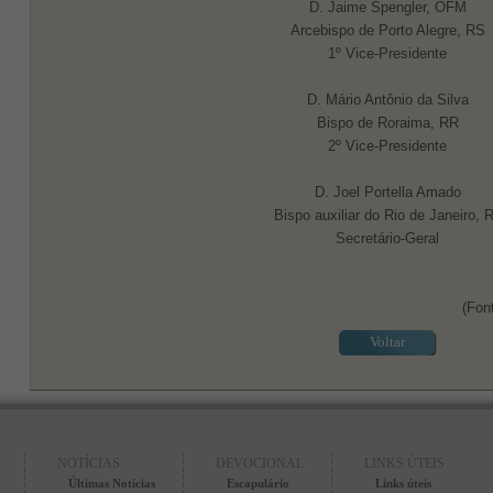
D. Jaime Spengler, OFM
Arcebispo de Porto Alegre, RS
1º Vice-Presidente
D. Mário Antônio da Silva
Bispo de Roraima, RR
2º Vice-Presidente
D. Joel Portella Amado
Bispo auxiliar do Rio de Janeiro, 
Secretário-Geral
(Fon
Voltar
NOTÍCIAS
DEVOCIONAL
LINKS ÚTEIS
Últimas Notícias
Escapulário
Links úteis