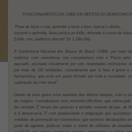
POSICIONAMENTO DA CNBB EM DEFESA DA DEMOCRACIA,
“Parai de fazer o mal, aprendei a fazer o bem: buscai o direito,
socorrei o oprimido, fazei justiça ao órfão, defendei a causa da viúva
Então, sim, podemos discutir” (Is 1,16b-18a).
A Conferência Nacional dos Bispos do Brasil, CNBB, por meio do
reafirma, com veemência, seu compromisso com o “Pacto pela Vi
passado, assinado inicialmente por seis respeitadas instituições da
por mais de 150 entidades, considerando que “a hora é grave e cl
humanística, que ecoe um pacto firmado por toda a sociedade, 
superação da crise atual”.
Diante da mais grave crise sanitária dos últimos tempos, com o si
de colapso, consideramos este momento dificílimo, que clama pelo e
da caridade. É tempo das palavras e atitudes serenas de paz, de fé 
e à democracia. É com perplexidade e indignação que assistimos 
medidas de prevenção ao coronavírus; que ouvimos declarações env
parte de agentes públicos sobre a morte de milhares de brasileir
covid-19; que vimos acontecer eventos atentatórios à ordem cons