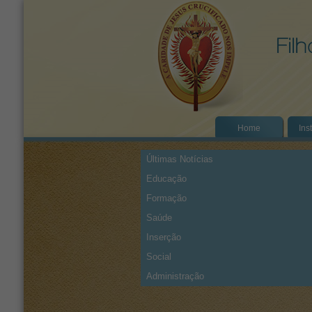
Home
Ins
Últimas Notícias
Educação
Formação
Saúde
Inserção
Social
Administração