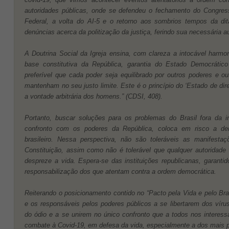
autoridades públicas, onde se defendeu o fechamento do Congres
Federal, a volta do AI-5 e o retorno aos sombrios tempos da dit
denúncias acerca da politização da justiça, ferindo sua necessária 
A Doutrina Social da Igreja ensina, com clareza a intocável harmo
base constitutiva da República, garantia do Estado Democrático 
preferível que cada poder seja equilibrado por outros poderes e o
mantenham no seu justo limite. Este é o princípio do ‘Estado de dire
a vontade arbitrária dos homens.” (CDSI, 408).
Portanto, buscar soluções para os problemas do Brasil fora da i
confronto com os poderes da República, coloca em risco a de
brasileiro. Nessa perspectiva, não são toleráveis as manifesta
Constituição, assim como não é tolerável que qualquer autoridade v
despreze a vida. Espera-se das instituições republicanas, garantid
responsabilização dos que atentam contra a ordem democrática.
Reiterando o posicionamento contido no “Pacto pela Vida e pelo Br
e os responsáveis pelos poderes públicos a se libertarem dos vírus 
do ódio e a se unirem no único confronto que a todos nos intere
combate à Covid-19, em defesa da vida, especialmente a dos mais p