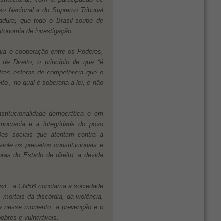
so Nacional e do Supremo Tribunal
adura; que todo o Brasil soube de
autonomia de investigação.
nia e cooperação entre os Poderes,
de Direito, o princípio de que “é
utras esferas de competência que o
ito’, no qual é soberana a lei, e não
nstitucionalidade democrática e em
mocracia e a integridade do povo
ções sociais que atentam contra a
iole os preceitos constitucionais e
oras do Estado de direito, a devida
asil”, a CNBB conclama a sociedade
mortais da discórdia, da violência,
ssa nesse momento: a prevenção e o
obres e vulneráveis.