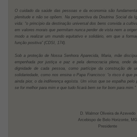
O cuidado da saúde das pessoas e da economia são fundamentai
plenitude e não se opõem. Na perspectiva da Doutrina Social da Ig
vida: “o princípio da destinação universal dos bens convida a culti
em valores morais que permitam nunca perder de vista nem a origem
modo a realizar um mundo equitativo e solidário, em que a form
função positiva” (CDSI, 174).
Sob a proteção de Nossa Senhora Aparecida, Maria, mãe discípu
empenhada por justiça e paz e pela democracia plena, onde 
dignidade de cada pessoa, como partícipe da construção de 
solidariedade, como nos ensina o Papa Francisco: “o risco é que p
ainda pior, o da indiferença egoísta. Um vírus que se espalha pel
se for melhor para mim e que tudo ficará bem se for bom para mim.”
D. Walmor Oliveira de Azevedo
Arcebispo de Belo Horizonte, M
Presidente