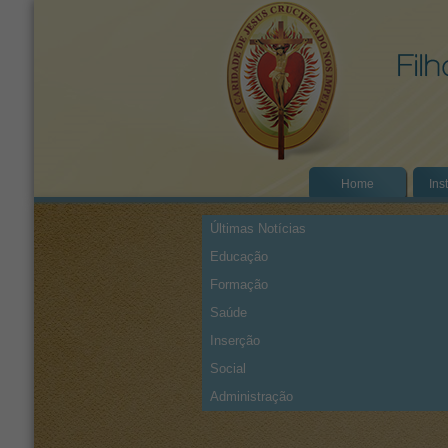
Home
Ins
Últimas Notícias
Educação
Formação
Saúde
Inserção
Social
Administração