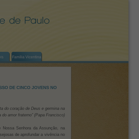
eis
Família Vicentina
SSO DE CINCO JOVENS NO
ta do coração de Deus e germina na
ia do amor fraterno” (Papa Francisco)
de Nossa Senhora da Assunção, na
sejosas de aprofundar a vivência no